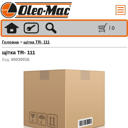
0
Головна
>
щітка TR- 111
щітка TR- 111
Код:
60030016