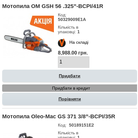
Мотопила OM GSH 56 .325”-BCPI/41R
Код:
50329009E1A
Кількість в
упаковці:
1
На складі
8,988.00 грн.
Придбати в кредит
Порівняти
Мотопила Oleo-Маc GS 371 3/8”-BCPI/35R
Код:
50189151E2
Кількість в
упаковці:
1