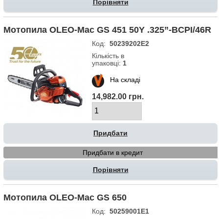
Порівняти
Мотопила OLEO-Маc GS 451 50Y .325”-BCPI/46R
Код:
50239202E2
Кількість в
упаковці:
1
На складі
14,982.00 грн.
Придбати в кредит
Порівняти
Мотопила OLEO-Маc GS 650
Код:
50259001E1