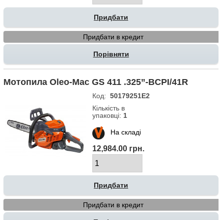
Придбати в кредит
Порівняти
Мотопила Oleo-Маc GS 411 .325”-BCPI/41R
Код:
50179251E2
Кількість в
упаковці:
1
На складі
12,984.00 грн.
Придбати в кредит