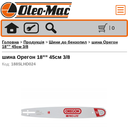
0
Головна
>
Продукція
>
Шини до бензопил
>
шина Орегон
18”” 45см 3/8
шина Орегон 18”” 45см 3/8
Код:
188SLHD024