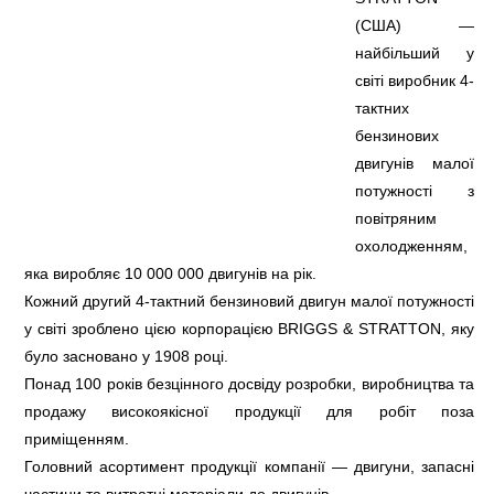
(США) —
найбільший у
світі виробник 4-
тактних
бензинових
двигунів малої
потужності з
повітряним
охолодженням,
яка виробляє 10 000 000 двигунів на рік.
Кожний другий 4-тактний бензиновий двигун малої потужності
у світі зроблено цією корпорацією BRIGGS & STRATTON, яку
було засновано у 1908 році.
Понад 100 років безцінного досвіду розробки, виробництва та
продажу високоякісної продукції для робіт поза
приміщенням.
Головний асортимент продукції компанії — двигуни, запасні
частини та витратні матеріали до двигунів.