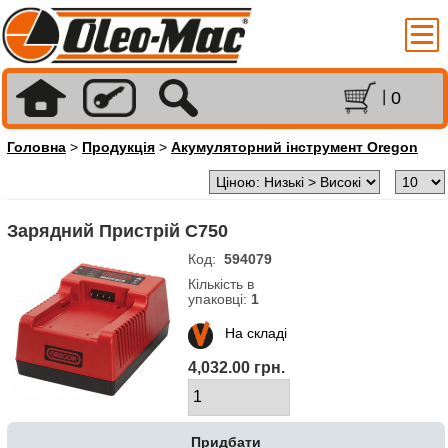
0
Головна
>
Продукція
>
Акумуляторний інструмент Oregon
Зарядний Пристрій C750
Код:
594079
Кількість в
упаковці:
1
На складі
4,032.00 грн.