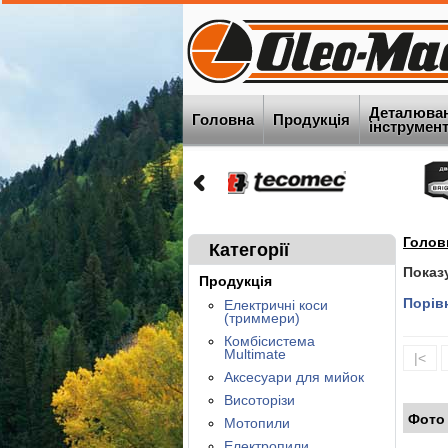
Деталюва
Головна
Продукція
інструменту
Голов
Категорії
Показ
Продукція
Порівн
Електричні коси
(триммери)
Комбісистема
Multimate
|<
Аксесуари для мийок
Висоторізи
Фото
Мотопили
Електропили