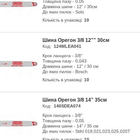
Товщина пазу - 0,05
Довжина шини - 12” / 30см
До яких пилок - Solo
Кількість в упаковці:
10
Шина Орегон 3/8 12”” 30см
Код:
124MLEA041
Крок ланцюга - 3/8”
Товщина пазу - 0,043
Довжина шини - 12” / 30 см
До яких пилок - Bosch
Кількість в упаковці:
10
Шина Орегон 3/8 14” 35см
Код:
140SDEA074
Крок ланцюга - 3/8”
Товщина пазу - 0,05
Довжина шини - 14” / 35 см
До яких пилок - Stihl 018,021,023,025,020T
Кількість в упаковці:
10