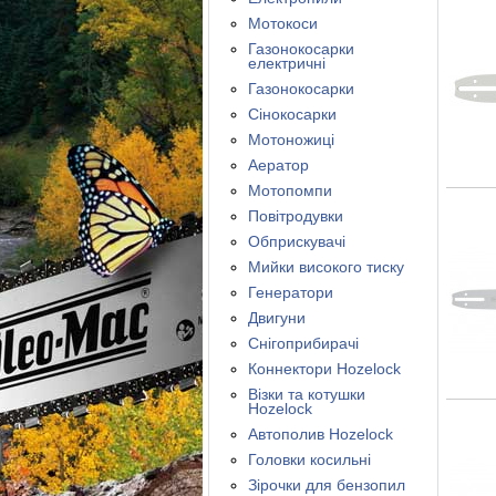
Мотокоси
Газонокосарки
електричні
Газонокосарки
Сінокосарки
Мотоножиці
Аератор
Мотопомпи
Повітродувки
Обприскувачі
Мийки високого тиску
Генератори
Двигуни
Снігоприбирачі
Коннектори Hozelock
Візки та котушки
Hozelock
Автополив Hozelock
Головки косильні
Зірочки для бензопил