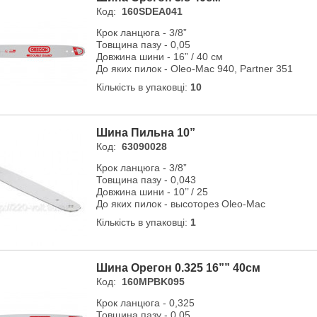
Код:
160SDEA041
Крок ланцюга - 3/8”
Товщина пазу - 0,05
Довжина шини - 16” / 40 см
До яких пилок - Oleo-Mac 940, Partner 351
Кількість в упаковці:
10
Шина Пильна 10”
Код:
63090028
Крок ланцюга - 3/8”
Товщина пазу - 0,043
Довжина шини - 10’’ / 25
До яких пилок - высоторез Oleo-Mac
Кількість в упаковці:
1
Шина Орегон 0.325 16”” 40см
Код:
160MPBK095
Крок ланцюга - 0,325
Товщина пазу - 0,05