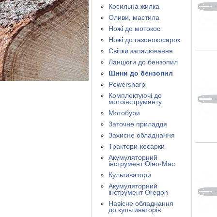
Косильна жилка
Оливи, мастила
Ножі до мотокос
Ножі до газонокосарок
Свічки запалювання
Ланцюги до бензопил
Шини до бензопил
Powersharp
Комплектуючі до
мотоінструменту
Мотобури
Заточне приладдя
Захисне обладнання
Трактори-косарки
Акумуляторний
інструмент Oleo-Mac
Культиватори
Акумуляторний
інструмент Oregon
Навісне обладнання
до культиваторів