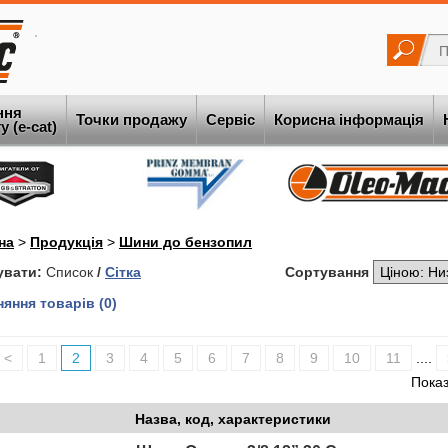
ння
Точки продажу
Сервіс
Корисна інформація
 (e-cat)
на
>
Продукція
>
Шини до бензопил
увати:
Список
/
Сітка
Сортування
яння товарів (0)
<
1
2
3
4
5
6
7
8
9
10
11
....
Показ
Назва, код, характеристики