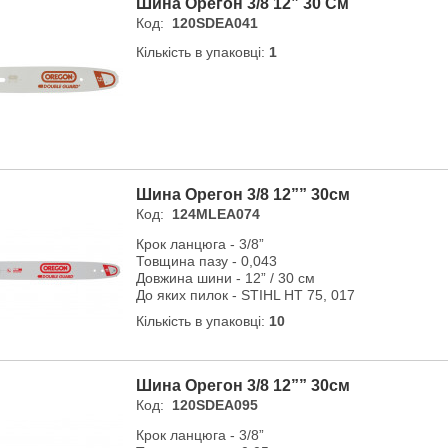
Шина Орегон 3/8 12” 30 См
Код:
120SDEA041
Кількість в упаковці:
1
Шина Орегон 3/8 12”” 30см
Код:
124MLEA074
Крок ланцюга - 3/8”
Товщина пазу - 0,043
Довжина шини - 12” / 30 см
До яких пилок - STIHL HT 75, 017
Кількість в упаковці:
10
Шина Орегон 3/8 12”” 30см
Код:
120SDEA095
Крок ланцюга - 3/8”