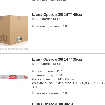
Шина Орегон 3/8 16”” 40см
Код:
160SDEA218
Кількість в упаковці:
10
Шина Орегон 3/8 14”” 35см
Код:
140SDEA041
Крок ланцюга - 3/8”
Товщина пазу - 0,05
Довжина шини - 14” / 35 см
До яких пилок - Oleo-Mac 931,936,937,GS-35 P
351,
Кількість в упаковці:
10
Шина Орегон 3/8 40см