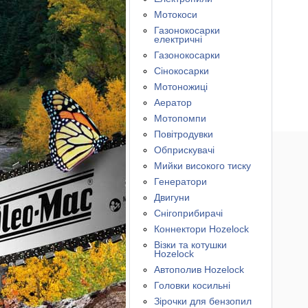
Мотокоси
Газонокосарки
електричні
Газонокосарки
Сінокосарки
Мотоножиці
Аератор
Мотопомпи
Повітродувки
Обприскувачі
Мийки високого тиску
Генератори
Двигуни
Снігоприбирачі
Коннектори Hozelock
Візки та котушки
Hozelock
Автополив Hozelock
Головки косильні
Зірочки для бензопил