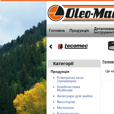
Деталюва
Головна
Продукція
інструменту
Голов
Категорії
Ця к
Продукція
Електричні коси
(триммери)
Комбісистема
Multimate
Аксесуари для мийок
Висоторізи
Мотопили
Електропили