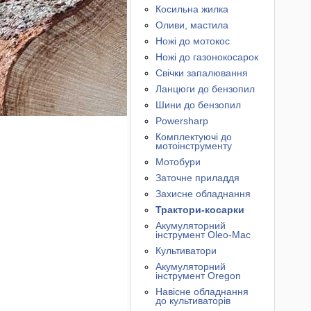
Косильна жилка
Оливи, мастила
Ножі до мотокос
Ножі до газонокосарок
Свічки запалювання
Ланцюги до бензопил
Шини до бензопил
Powersharp
Комплектуючі до
мотоінструменту
Мотобури
Заточне приладдя
Захисне обладнання
Трактори-косарки
Акумуляторний
інструмент Oleo-Mac
Культиватори
Акумуляторний
інструмент Oregon
Навісне обладнання
до культиваторів