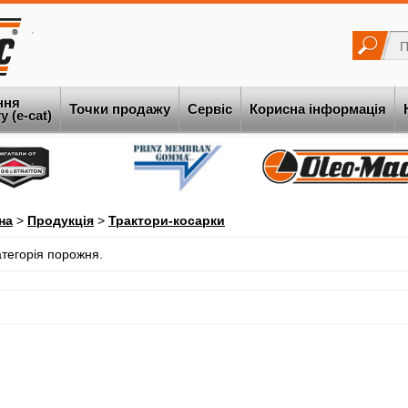
ння
Точки продажу
Сервіс
Корисна інформація
 (e-cat)
на
>
Продукція
>
Трактори-косарки
атегорія порожня.