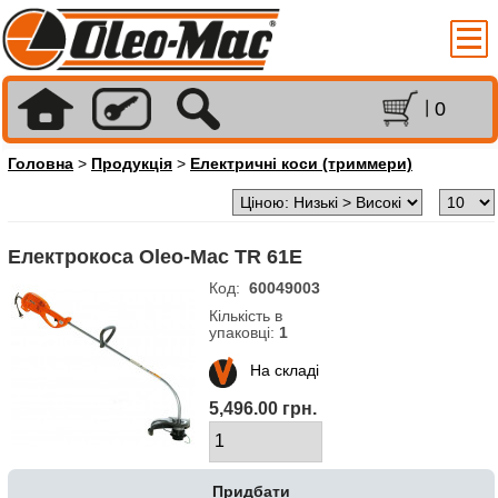
0
Головна
>
Продукція
>
Електричні коси (триммери)
Електрокоса Oleo-Mac TR 61Е
Код:
60049003
Кількість в
упаковці:
1
На складі
5,496.00 грн.