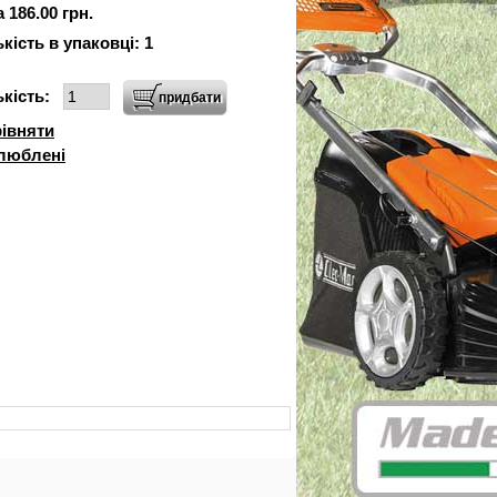
 186.00 грн.
ькість в упаковці:
1
ькість:
івняти
люблені