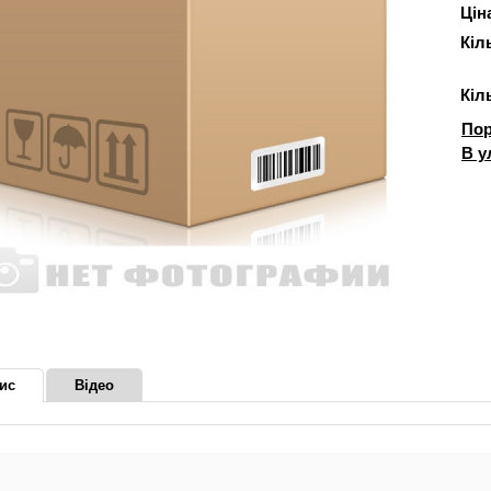
Ціна
Кіл
Кіл
Пор
В у
ис
Відео