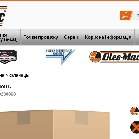
ння
Точки продажу
Сервіс
Корисна інформація
 (e-cat)
на
>
фланець
нець
0230060