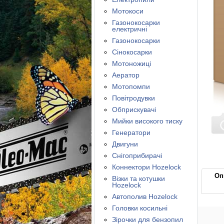
Мотокоси
Газонокосарки
електричні
Газонокосарки
Сінокосарки
Мотоножиці
Аератор
Мотопомпи
Повітродувки
Обприскувачі
Мийки високого тиску
Генератори
Двигуни
Снігоприбирачі
Коннектори Hozelock
Оп
Візки та котушки
Hozelock
Автополив Hozelock
Головки косильні
Зірочки для бензопил