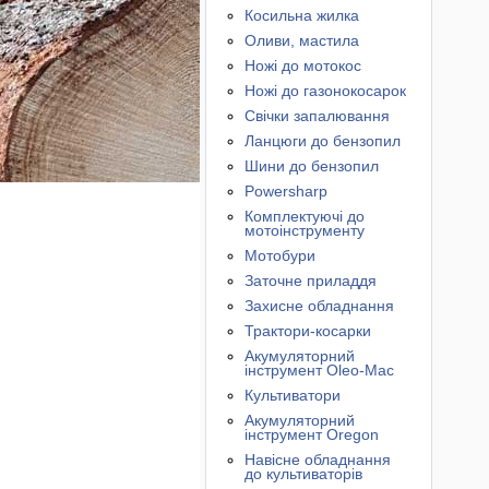
Косильна жилка
Оливи, мастила
Ножі до мотокос
Ножі до газонокосарок
Свічки запалювання
Ланцюги до бензопил
Шини до бензопил
Powersharp
Комплектуючі до
мотоінструменту
Мотобури
Заточне приладдя
Захисне обладнання
Трактори-косарки
Акумуляторний
інструмент Oleo-Mac
Культиватори
Акумуляторний
інструмент Oregon
Навісне обладнання
до культиваторів