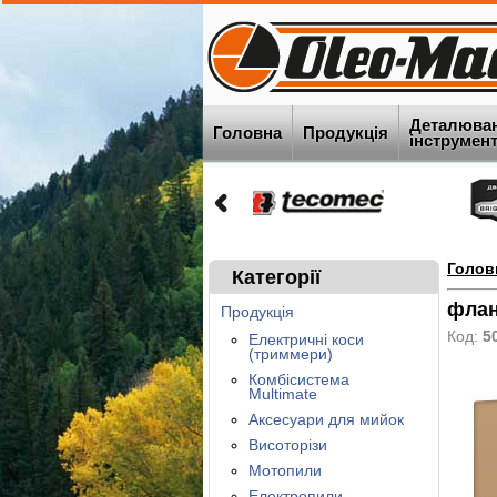
Деталюва
Головна
Продукція
інструменту
Голов
Категорії
фла
Продукція
Код:
5
Електричні коси
(триммери)
Комбісистема
Multimate
Аксесуари для мийок
Висоторізи
Мотопили
Електропили