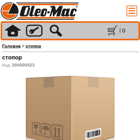
0
Головна
>
стопор
стопор
Код:
004000423