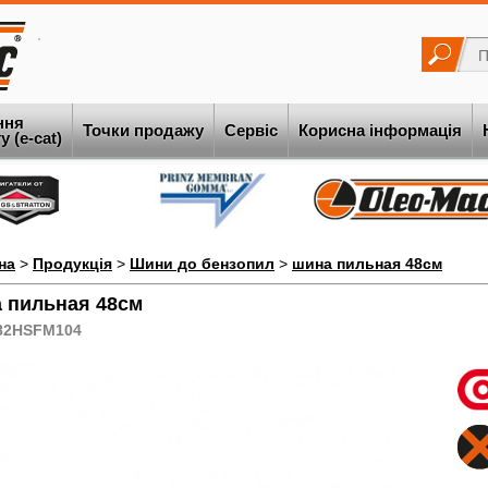
ння
Точки продажу
Сервіс
Корисна інформація
 (e-cat)
на
>
Продукція
>
Шини до бензопил
>
шина пильная 48см
 пильная 48см
82HSFM104