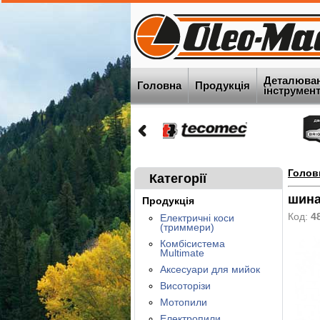
Деталюва
Головна
Продукція
інструменту
Голов
Категорії
шина
Продукція
Код:
4
Електричні коси
(триммери)
Комбісистема
Multimate
Аксесуари для мийок
Висоторізи
Мотопили
Електропили