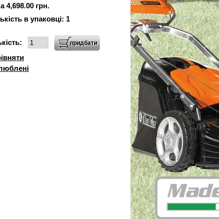
а 4,698.00 грн.
ькість в упаковці:
1
ькість:
івняти
люблені