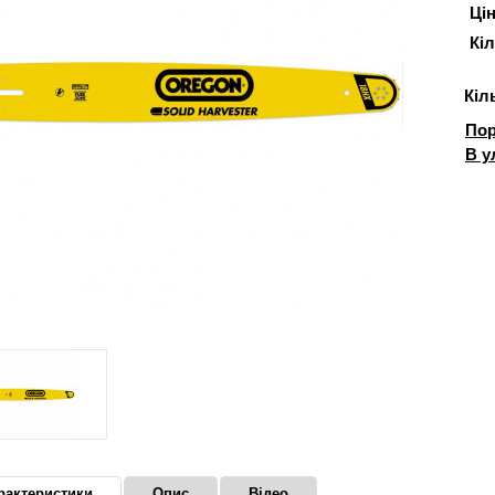
Цін
Кіл
Кіл
Пор
В у
рактеристики
Опис
Відео