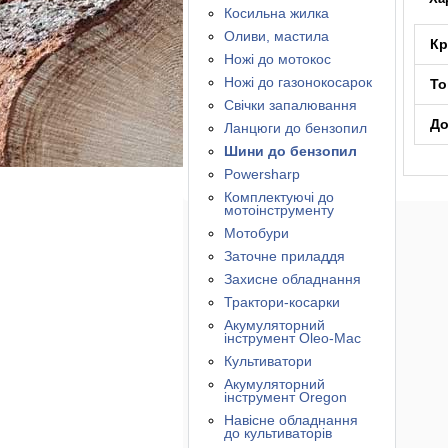
Косильна жилка
Оливи, мастила
Кр
Ножі до мотокос
Ножі до газонокосарок
То
Свічки запалювання
До
Ланцюги до бензопил
Шини до бензопил
Powersharp
Комплектуючі до
мотоінструменту
Мотобури
Заточне приладдя
Захисне обладнання
Трактори-косарки
Акумуляторний
інструмент Oleo-Mac
Культиватори
Акумуляторний
інструмент Oregon
Навісне обладнання
до культиваторів