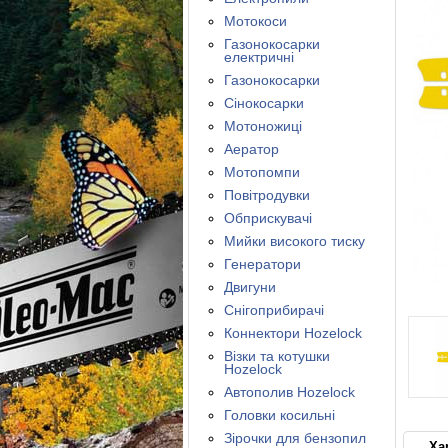
Мотокоси
Газонокосарки
електричні
Газонокосарки
Сінокосарки
Мотоножиці
Аератор
Мотопомпи
Повітродувки
Обприскувачі
Мийки високого тиску
Генератори
Двигуни
Снігоприбирачі
Коннектори Hozelock
Візки та котушки
Hozelock
Автополив Hozelock
Головки косильні
Зірочки для бензопил
Ха