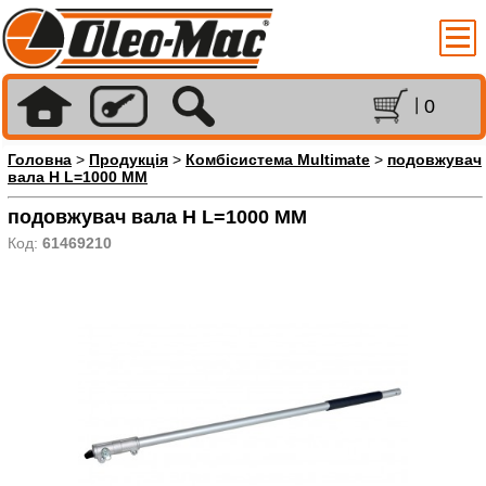
0
Головна
>
Продукція
>
Комбісистема Multimate
>
подовжувач
вала H L=1000 MM
подовжувач вала H L=1000 MM
Код:
61469210