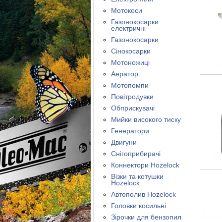
Мотокоси
Газонокосарки
електричні
Газонокосарки
Сінокосарки
Мотоножиці
Аератор
Мотопомпи
Повітродувки
Обприскувачі
Мийки високого тиску
Генератори
Двигуни
Снігоприбирачі
Коннектори Hozelock
Візки та котушки
Hozelock
Автополив Hozelock
Головки косильні
Зірочки для бензопил