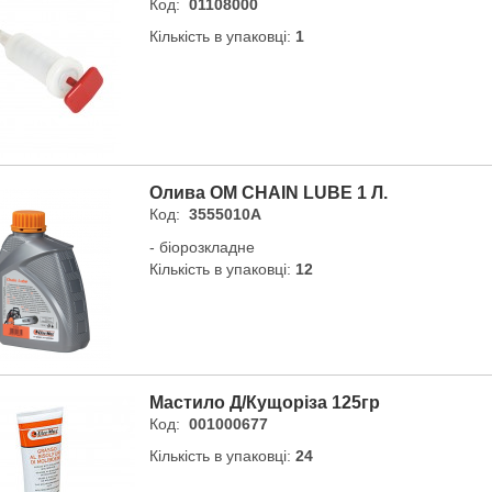
Код:
01108000
Кількість в упаковці:
1
Олива OM CHAIN LUBE 1 Л.
Код:
3555010A
- біорозкладне
Кількість в упаковці:
12
Мастило Д/кущоріза 125гр
Код:
001000677
Кількість в упаковці:
24