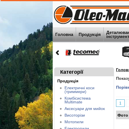
Деталюва
Головна
Продукція
інструменту
Голов
Категорії
Показ
Продукція
Порівн
Електричні коси
(триммери)
Комбісистема
Multimate
1
Аксесуари для мийок
Висоторізи
Фото
Мотопили
Електропили