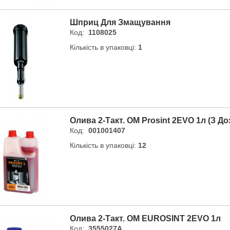
Шприц Для Змащування
Код:
1108025
Кількість в упаковці:
1
Олива 2-Такт. OM Prosint 2EVO 1л (з Д
Код:
001001407
Кількість в упаковці:
12
Олива 2-Такт. OM EUROSINT 2EVO 1л
Код:
3555027A