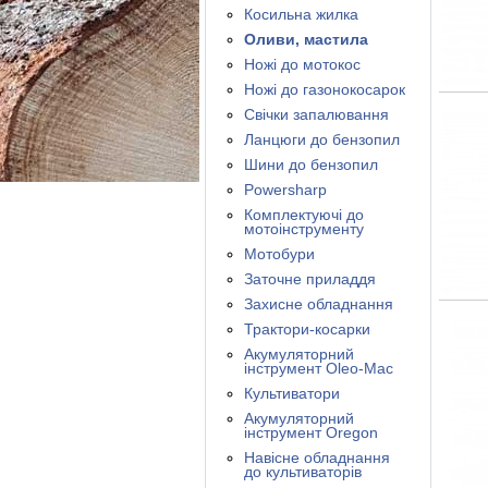
Косильна жилка
Оливи, мастила
Ножі до мотокос
Ножі до газонокосарок
Свічки запалювання
Ланцюги до бензопил
Шини до бензопил
Powersharp
Комплектуючі до
мотоінструменту
Мотобури
Заточне приладдя
Захисне обладнання
Трактори-косарки
Акумуляторний
інструмент Oleo-Mac
Культиватори
Акумуляторний
інструмент Oregon
Навісне обладнання
до культиваторів