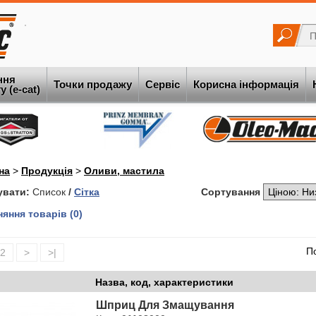
ння
Точки продажу
Сервіс
Корисна інформація
 (e-cat)
на
>
Продукція
>
Оливи, мастила
увати:
Список
/
Сітка
Сортування
яння товарів (0)
По
2
>
>|
Назва, код, характеристики
Шприц Для Змащування